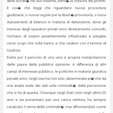
della societ� nel suo insieme, bens� la crescita dei profitti.
E cos� che leggi che riguardano nuove procedure
giudiziarie, o nuove regole per la libert� provvisoria, o nuovi
stanziamenti di bilancio in materia di detenzione, dove gli
interessi degli operatori privati sono direttamente coinvolti,
rischiano di essere pesantemente influenzate e piegate
verso scopi che nulla hanno a che vedere con il temine di
Giustizia.
Esiste poi il pericolo di una vera e propria manipolazione
delle paure della pubblica opinione. A differenza di altri
campi di interesse pubblico, le politiche in materia giuridica
penale sono, negli Usa ma non solo, determinate pi� che da
una analisi reale dei dati sulla criminalit�, dalla percezione
che si ha di questa. Chiunque negli Stati Uniti negli ultimi 20
anni si sia presentato per una carica elettiva, ha sempre
cavalcato il tema della criminalit�, mai affrontandolo come