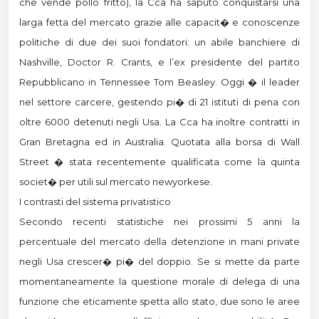
che vende pollo fritto), la Cca ha saputo conquistarsi una
larga fetta del mercato grazie alle capacit� e conoscenze
politiche di due dei suoi fondatori: un abile banchiere di
Nashville, Doctor R. Crants, e l’ex presidente del partito
Repubblicano in Tennessee Tom Beasley. Oggi � il leader
nel settore carcere, gestendo pi� di 21 istituti di pena con
oltre 6000 detenuti negli Usa. La Cca ha inoltre contratti in
Gran Bretagna ed in Australia. Quotata alla borsa di Wall
Street � stata recentemente qualificata come la quinta
societ� per utili sul mercato newyorkese.
I contrasti del sistema privatistico
Secondo recenti statistiche nei prossimi 5 anni la
percentuale del mercato della detenzione in mani private
negli Usa crescer� pi� del doppio. Se si mette da parte
momentaneamente la questione morale di delega di una
funzione che eticamente spetta allo stato, due sono le aree