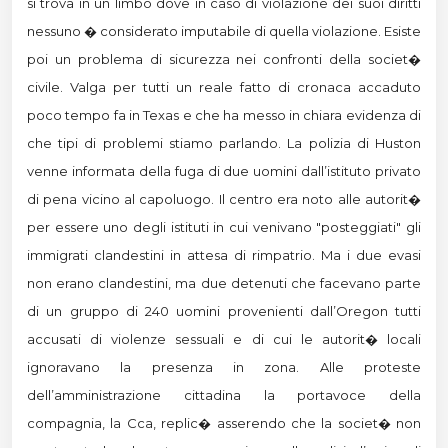
si trova in un limbo dove in caso di violazione dei suoi diritti
nessuno � considerato imputabile di quella violazione. Esiste
poi un problema di sicurezza nei confronti della societ�
civile. Valga per tutti un reale fatto di cronaca accaduto
poco tempo fa in Texas e che ha messo in chiara evidenza di
che tipi di problemi stiamo parlando. La polizia di Huston
venne informata della fuga di due uomini dall’istituto privato
di pena vicino al capoluogo. Il centro era noto alle autorit�
per essere uno degli istituti in cui venivano "posteggiati" gli
immigrati clandestini in attesa di rimpatrio. Ma i due evasi
non erano clandestini, ma due detenuti che facevano parte
di un gruppo di 240 uomini provenienti dall’Oregon tutti
accusati di violenze sessuali e di cui le autorit� locali
ignoravano la presenza in zona. Alle proteste
dell’amministrazione cittadina la portavoce della
compagnia, la Cca, replic� asserendo che la societ� non