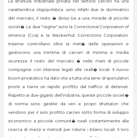
La struttura industriale privata nel settore carceri ha una
caratteristica oligopolistica: sono infatti due le dominatrici
del mercato, il resto � diviso tra a una miriade di piccole
societ�. Le due "regine" sono la Correctional Corporation of
America (Cca) e la Wackenhut Corrections Corporation.
Insieme controllano oltre la met� delle operazioni e
gestiscono una trentina di carceri di minima e media
sicurezza. Il resto del mercato � nelle mani di piccole
compagnie con interessi legati alle realt� locali. Il nuovo
boom privatistico ha dato vita a tutta una serie di speculatori
pronti a trarre un rapido profitto dal traffico di detenuti.
Rispetto ai due giganti dell’industria, queste piccole societ�
di norma sono gestite da veri e propri sfruttatori che
vendono per il solo profitto carceri sotto forma di sviluppo
economico a piccole comunit� rurali costantemente alla
ricerca di mezzi e metodi per ridurre i bilanci locali. Il loro