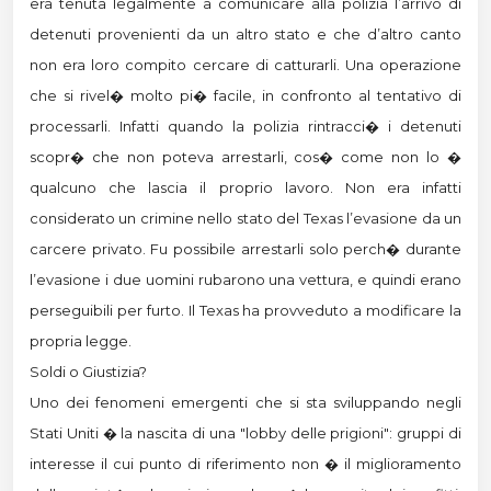
era tenuta legalmente a comunicare alla polizia l’arrivo di
detenuti provenienti da un altro stato e che d’altro canto
non era loro compito cercare di catturarli. Una operazione
che si rivel� molto pi� facile, in confronto al tentativo di
processarli. Infatti quando la polizia rintracci� i detenuti
scopr� che non poteva arrestarli, cos� come non lo �
qualcuno che lascia il proprio lavoro. Non era infatti
considerato un crimine nello stato del Texas l’evasione da un
carcere privato. Fu possibile arrestarli solo perch� durante
l’evasione i due uomini rubarono una vettura, e quindi erano
perseguibili per furto. Il Texas ha provveduto a modificare la
propria legge.
Soldi o Giustizia?
Uno dei fenomeni emergenti che si sta sviluppando negli
Stati Uniti � la nascita di una "lobby delle prigioni": gruppi di
interesse il cui punto di riferimento non � il miglioramento