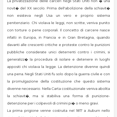
La privatizzazione delle carceri negli Stati Uniti non � una
novit� del XX secolo. Prima dell'abolizione della schiavit�
non esisteva negli Usa un vero e proprio sistema
penitenziario. Chi violava le leggi, non scritte, veniva punito
con torture o pene corporali. Il concetto di carcere nasce
infatti in Europa, in Francia e in Gran Bretagna, quando
davanti alle crescenti critiche e proteste contro le punizioni
pubbliche considerate unici deterrenti contro i crimini, si
generalizz� la procedura di isolare e detenere in luoghi
appositi chi violava la legge. La detenzione divenne quindi
una pena. Negli Stati Uniti fu solo dopo la guerra civile e con
la promulgazione della costituzione che questo sistema
divenne necessario. Nella Carta costituzionale veniva abolita
la schiavit�, ma si stabiliva una forma di punizione-
detenzione per i colpevoli di crimini pi� o meno gravi.
La prima prigione venne costruita nel 1817 a Auburn nello