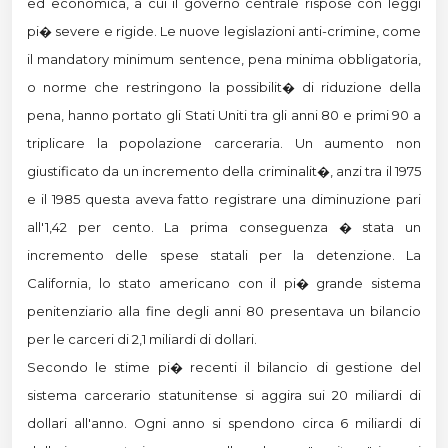
ed economica, a cui il governo centrale rispose con leggi
pi� severe e rigide. Le nuove legislazioni anti-crimine, come
il mandatory minimum sentence, pena minima obbligatoria,
o norme che restringono la possibilit� di riduzione della
pena, hanno portato gli Stati Uniti tra gli anni 80 e primi 90 a
triplicare la popolazione carceraria. Un aumento non
giustificato da un incremento della criminalit�, anzi tra il 1975
e il 1985 questa aveva fatto registrare una diminuzione pari
all'1,42 per cento. La prima conseguenza � stata un
incremento delle spese statali per la detenzione. La
California, lo stato americano con il pi� grande sistema
penitenziario alla fine degli anni 80 presentava un bilancio
per le carceri di 2,1 miliardi di dollari.
Secondo le stime pi� recenti il bilancio di gestione del
sistema carcerario statunitense si aggira sui 20 miliardi di
dollari all'anno. Ogni anno si spendono circa 6 miliardi di