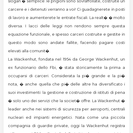
slogan � semplice: le prigioni sono sovraffollate, costruite un
carcere e i detenuti verranno a voi! Ci guadagnerete in posti
di lavoro e aumenterete le entrate fiscali. La realt� � molto
diversa. I lacci delle leggi non rendono sempre questa
equazione funzionale, e spesso carceri costruite e gestite in
questo modo sono andate fallite, facendo pagare costi
elevati alla comunit�.
La Wackenhut, fondata nel 1954 da George Wackenhut, un
ex funzionario dello Fbi, � stata storicamente la prima a
occuparsi di carceri. Considerata la pi� grande e la pi�
nota, � anche quella che pi� delle altre ha diversificato i
suoi investimenti: la gestione e costruzione di istituti di pena
� solo uno dei servizi che la societ� offre. La Wackenhut �
leader anche nei sistemi di sicurezza per aeroporti, centrali
nucleari ed impianti energetici. Nata come una piccola
compagnia di guardie private, oggi la Wackenhut registra