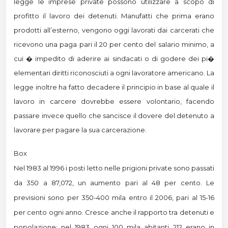
legge le imprese private possono utilizzare a scopo di
profitto il lavoro dei detenuti. Manufatti che prima erano
prodotti all’esterno, vengono oggi lavorati dai carcerati che
ricevono una paga pari il 20 per cento del salario minimo, a
cui � impedito di aderire ai sindacati o di godere dei pi�
elementari diritti riconosciuti a ogni lavoratore americano. La
legge inoltre ha fatto decadere il principio in base al quale il
lavoro in carcere dovrebbe essere volontario, facendo
passare invece quello che sancisce il dovere del detenuto a
lavorare per pagare la sua carcerazione.
Box
Nel 1983 al 1996 i posti letto nelle prigioni private sono passati
da 350 a 87,072, un aumento pari al 48 per cento. Le
previsioni sono per 350-400 mila entro il 2006, pari al 15-16
per cento ogni anno. Cresce anche il rapporto tra detenuti e
popolazione: nel 1983 ogni 100 mila abitanti 212 erano in