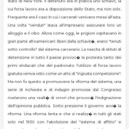
stato di New York. Il detenuto era in pratica uno schiavo, la
cui forza lavoro era a disposizione dello Stato, ma non solo.
Frequente era il caso in cui i carcerati venivano messi all'asta.
Una volta "venduti" stava all'impresario assicurare loro un
alloggio e il cibo. Allora come oggi, le prigioni ospitavano in
gran parte afroamericani: liberi dalla schiavit�, erano "tenuti
sotto controllo" dal sistema carcerario. La nascita di istituti di
detenzione in tutto il paese provoc� la protesta tanto dei
primi sindacati che del padronato: l'utilizzo di forza lavoro
gratuita veniva visto come un atto di "ingiusta competizione".
Ma non fu questo a promuovere la riforma del sistema, una
serie di inchieste e di indagini promosse dal Congresso
rivelarono una realt� di orrori che provoc� l'indignazione
dell'opinione pubblica. Sotto pressione il governo avvi� la
riforma. Una riforma lenta e che si realizz� in tutti gli stati
solo nel 1930 con l'abolizione del "sistema di affitto" e