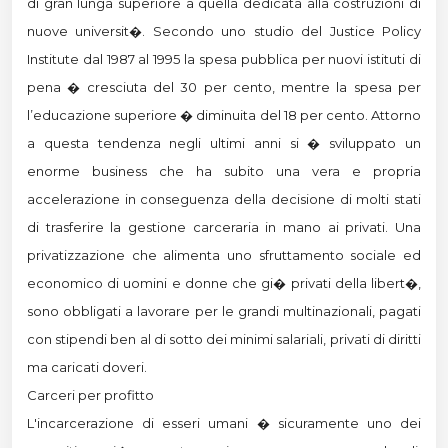
di gran lunga superiore a quella dedicata alla costruzioni di
nuove universit�. Secondo uno studio del Justice Policy
Institute dal 1987 al 1995 la spesa pubblica per nuovi istituti di
pena � cresciuta del 30 per cento, mentre la spesa per
l’educazione superiore � diminuita del 18 per cento. Attorno
a questa tendenza negli ultimi anni si � sviluppato un
enorme business che ha subito una vera e propria
accelerazione in conseguenza della decisione di molti stati
di trasferire la gestione carceraria in mano ai privati. Una
privatizzazione che alimenta uno sfruttamento sociale ed
economico di uomini e donne che gi� privati della libert�,
sono obbligati a lavorare per le grandi multinazionali, pagati
con stipendi ben al di sotto dei minimi salariali, privati di diritti
ma caricati doveri.
Carceri per profitto
L'incarcerazione di esseri umani � sicuramente uno dei