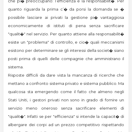
che pi� preoccupano: l’efficienza e la responsabilit�. Per
quanto riguarda la prima c’� da porsi la domanda se �
possibile lasciare ai privati la gestione pi� vantaggiosa
economicamente di istituti di pena senza sacrificare
"qualit�" nel servizio. Per quanto attiene alla responsabilit�
esiste un "problema" di controllo, e cio� quali meccanismi
esistono per determinare se gli interessi della societ� siano
posti prima di quelli delle compagnie che amministrano il
sistema.
Risposte difficili da dare vista la mancanza di ricerche che
mettano a confronto sistema privato e sistema pubblico. Ma
qualcosa sta emergendo come il fatto che almeno negli
Stati Uniti, i gestori privati non sono in grado di fornire un
servizio meno oneroso senza sacrificare elementi di
"qualit�". Infatti se per "efficienza" si intende la capacit� di
albergare dei corpi ad un prezzo competitivo rispettando