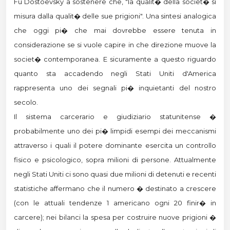
Fu Dostoevsky a sostenere che, "la qualit� della societ� si
misura dalla qualit� delle sue prigioni". Una sintesi analogica
che oggi pi� che mai dovrebbe essere tenuta in
considerazione se si vuole capire in che direzione muove la
societ� contemporanea. E sicuramente a questo riguardo
quanto sta accadendo negli Stati Uniti d'America
rappresenta uno dei segnali pi� inquietanti del nostro
secolo.
Il sistema carcerario e giudiziario statunitense �
probabilmente uno dei pi� limpidi esempi dei meccanismi
attraverso i quali il potere dominante esercita un controllo
fisico e psicologico, sopra milioni di persone. Attualmente
negli Stati Uniti ci sono quasi due milioni di detenuti e recenti
statistiche affermano che il numero � destinato a crescere
(con le attuali tendenze 1 americano ogni 20 finir� in
carcere); nei bilanci la spesa per costruire nuove prigioni �