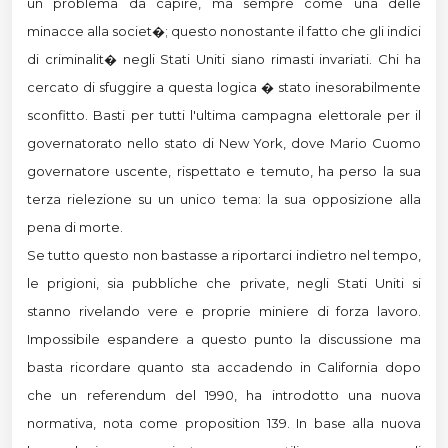
un problema da capire, ma sempre come una delle
minacce alla societ�; questo nonostante il fatto che gli indici
di criminalit� negli Stati Uniti siano rimasti invariati. Chi ha
cercato di sfuggire a questa logica � stato inesorabilmente
sconfitto. Basti per tutti l'ultima campagna elettorale per il
governatorato nello stato di New York, dove Mario Cuomo
governatore uscente, rispettato e temuto, ha perso la sua
terza rielezione su un unico tema: la sua opposizione alla
pena di morte.
Se tutto questo non bastasse a riportarci indietro nel tempo,
le prigioni, sia pubbliche che private, negli Stati Uniti si
stanno rivelando vere e proprie miniere di forza lavoro.
Impossibile espandere a questo punto la discussione ma
basta ricordare quanto sta accadendo in California dopo
che un referendum del 1990, ha introdotto una nuova
normativa, nota come proposition 139. In base alla nuova