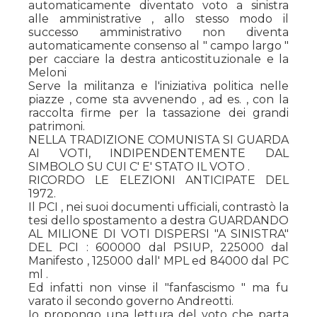
automaticamente diventato voto a sinistra
alle amministrative , allo stesso modo il
successo amministrativo non diventa
automaticamente consenso al " campo largo "
per cacciare la destra anticostituzionale e la
Meloni
Serve la militanza e l'iniziativa politica nelle
piazze , come sta avvenendo , ad es. , con la
raccolta firme per la tassazione dei grandi
patrimoni.
NELLA TRADIZIONE COMUNISTA SI GUARDA
AI VOTI, INDIPENDENTEMENTE DAL
SIMBOLO SU CUI C' E' STATO IL VOTO .
RICORDO LE ELEZIONI ANTICIPATE DEL
1972.
Il PCI , nei suoi documenti ufficiali, contrastò la
tesi dello spostamento a destra GUARDANDO
AL MILIONE DI VOTI DISPERSI "A SINISTRA"
DEL PCI : 600000 dal PSIUP, 225000 dal
Manifesto , 125000 dall' MPL ed 84000 dal PC
ml .
Ed infatti non vinse il "fanfascismo " ma fu
varato il secondo governo Andreotti.
Io propongo una lettura del voto che parta