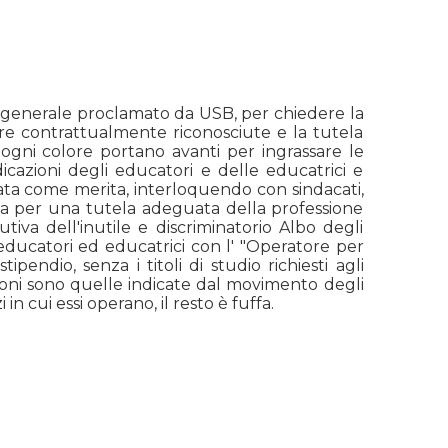
ero generale proclamato da USB, per chiedere la
e ore contrattualmente riconosciute e la tutela
i ogni colore portano avanti per ingrassare le
cazioni degli educatori e delle educatrici e
zzata come merita, interloquendo con sindacati,
ata per una tutela adeguata della professione
tiva dell'inutile e discriminatorio Albo degli
ducatori ed educatrici con l' "Operatore per
pendio, senza i titoli di studio richiesti agli
ioni sono quelle indicate dal movimento degli
in cui essi operano, il resto è fuffa.