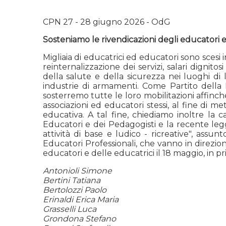
CPN 27 - 28 giugno 2026 - OdG
Sosteniamo le rivendicazioni degli educatori e
Migliaia di educatrici ed educatori sono scesi
reinternalizzazione dei servizi, salari dignit
della salute e della sicurezza nei luoghi di 
industrie di armamenti. Come Partito della 
sosterremo tutte le loro mobilitazioni affinch
associazioni ed educatori stessi, al fine di
educativa. A tal fine, chiediamo inoltre la c
Educatori e dei Pedagogisti e la recente le
attività di base e ludico - ricreative", assun
Educatori Professionali, che vanno in direzi
educatori e delle educatrici il 18 maggio, in pri
Antonioli Simone
Bertini Tatiana
Bertolozzi Paolo
Erinaldi Erica Maria
Grasselli Luca
Grondona Stefano