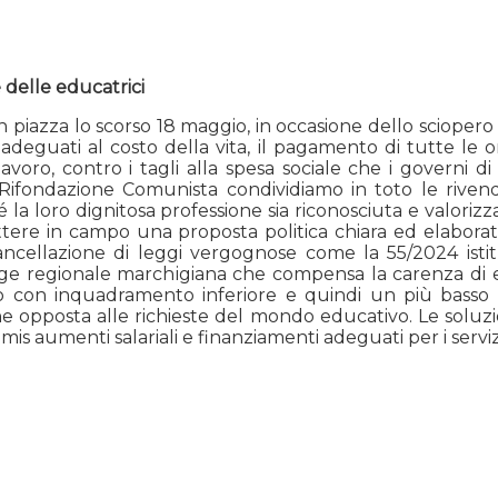
 delle educatrici
 in piazza lo scorso 18 maggio, in occasione dello sciop
osi adeguati al costo della vita, il pagamento di tutte l
lavoro, contro i tagli alla spesa sociale che i governi d
Rifondazione Comunista condividiamo in toto le rivendi
é la loro dignitosa professione sia riconosciuta e valori
 mettere in campo una proposta politica chiara ed elabor
ancellazione di leggi vergognose come la 55/2024 istitu
gge regionale marchigiana che compensa la carenza di e
to con inquadramento inferiore e quindi un più basso sti
one opposta alle richieste del mondo educativo. Le soluz
mis aumenti salariali e finanziamenti adeguati per i servizi 