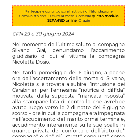
Partecipa e contribuisci all'attività di Rifondazione
Comunista con 10 euro al mese. Compila
questo
modulo
SEPA/RID online
. Grazie
CPN 29 e 30 giugno 2024
Nel momento dell’ultimo saluto al compagno
Silvano Giai, denunciamo l’accanimento
giudiziario di cui e’ vittima la compagna
Nicoletta Dosio.
Nel tardo pomeriggio del 6 giugno, a poche
ore dall’accertamento della morte di Silvano,
Nicoletta si è trovata a subire l’intrusione dei
Carabinieri per l’ennesima “notifica di diffida”
motivata dalla supposta “mancata risposta”
alla scampanellata di controllo che avrebbe
avuto luogo verso le 2 di notte del 6 giugno
scorso – ore in cui la compagna era impegnata
nell’accudimento del marito ormai terminale,
accudimento interamente sulle sue spalle in
quanto privata del conforto e dell’aiuto de*
compagn* e de* più strett* congiunt* come