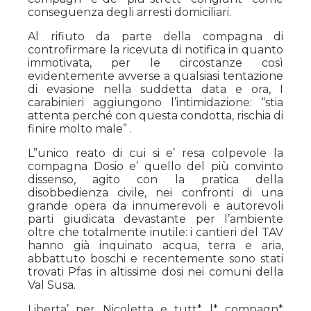
conseguenza degli arresti domiciliari.
Al rifiuto da parte della compagna di
controfirmare la ricevuta di notifica in quanto
immotivata, per le circostanze così
evidentemente avverse a qualsiasi tentazione
di evasione nella suddetta data e ora, I
carabinieri aggiungono l’intimidazione: “stia
attenta perché con questa condotta, rischia di
finire molto male” .
L”unico reato di cui si e’ resa colpevole la
compagna Dosio e’ quello del più convinto
dissenso, agito con la pratica della
disobbedienza civile, nei confronti di una
grande opera da innumerevoli e autorevoli
parti giudicata devastante per l’ambiente
oltre che totalmente inutile: i cantieri del TAV
hanno già inquinato acqua, terra e aria,
abbattuto boschi e recentemente sono stati
trovati Pfas in altissime dosi nei comuni della
Val Susa.
Liberta’ per Nicoletta e tutt* l* compagn*