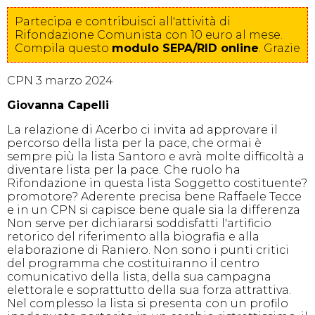
Partecipa e contribuisci all'attività di
Rifondazione Comunista con 10 euro al mese.
Compila
questo
modulo SEPA/RID online
. Grazie
CPN 3 marzo 2024
Giovanna Capelli
La relazione di Acerbo ci invita ad approvare il
percorso della lista per la pace, che ormai è
sempre più la lista Santoro e avrà molte difficoltà a
diventare lista per la pace. Che ruolo ha
Rifondazione in questa lista Soggetto costituente?
promotore? Aderente precisa bene Raffaele Tecce
e in un CPN si capisce bene quale sia la differenza
Non serve per dichiararsi soddisfatti l'artificio
retorico del riferimento alla biografia e alla
elaborazione di Raniero. Non sono i punti critici
del programma che costituiranno il centro
comunicativo della lista, della sua campagna
elettorale e soprattutto della sua forza attrattiva.
Nel complesso la lista si presenta con un profilo