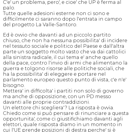
C'e' un problema, pero', e cioe' che UP è ferma al
palo.
Tutte quelle adesioni esterne non ci sono e
difficilmente ci saranno dopo l'entrata in campo
del progetto La Valle-Santoro.
Ed è ovvio che davanti ad un piccolo partito
chiuso, che non ha nessuna possibilita' di incidere
nel tessuto sociale e politico del Paese e dall'altra
parte un soggetto molto vasto che va dai cattolici
alla sinistra radicale, il cui tema e' anche quello
della pace, contro l'invio di armi che alimentano la
guerra e tolgono risorse alle politiche sociali, che
ha la possibilita' di eleggere e portare nel
parlamento europeo questo punto di vista, c'e n'e'
bisogno.
Mettera' in difficolta' i partiti non solo di governo
ma anche di opposizione, con un PD messo
davanti alle proprie contraddizioni.
Un elettore chi scegliera'? La risposta è ovvia.
Chiedo come si può pensare di rinunciare a questa
opportunita', come ci giustifichiamo davanti agli
elettori, quale risposta diamo in un momento in
cui l'UE prende posizioni di destra perche' si è