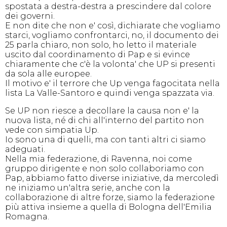
spostata a destra-destra a prescindere dal colore
dei governi.
E non dite che non e' così, dichiarate che vogliamo
starci, vogliamo confrontarci, no, il documento dei
25 parla chiaro, non solo, ho letto il materiale
uscito dal coordinamento di Pap e si evince
chiaramente che c'è la volonta' che UP si presenti
da sola alle europee.
Il motivo e' il terrore che Up venga fagocitata nella
lista La Valle-Santoro e quindi venga spazzata via.
Se UP non riesce a decollare la causa non e' la
nuova lista, né di chi all'interno del partito non
vede con simpatia Up.
Io sono una di quelli, ma con tanti altri ci siamo
adeguati.
Nella mia federazione, di Ravenna, noi come
gruppo dirigente e non solo collaboriamo con
Pap, abbiamo fatto diverse iniziative, da mercoledì
ne iniziamo un'altra serie, anche con la
collaborazione di altre forze, siamo la federazione
più attiva insieme a quella di Bologna dell'Emilia
Romagna.