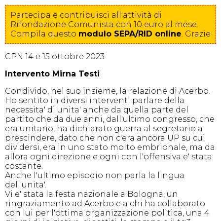
Partecipa e contribuisci all'attività di
Rifondazione Comunista con 10 euro al mese.
Compila
questo
modulo SEPA/RID online
. Grazie
CPN 14 e 15 ottobre 2023
Intervento Mirna Testi
Condivido, nel suo insieme, la relazione di Acerbo.
Ho sentito in diversi interventi parlare della
necessita' di unita' anche da quella parte del
partito che da due anni, dall'ultimo congresso, che
era unitario, ha dichiarato guerra al segretario a
prescindere, dato che non c'era ancora UP su cui
dividersi, era in uno stato molto embrionale, ma da
allora ogni direzione e ogni cpn l'offensiva e' stata
costante.
Anche l'ultimo episodio non parla la lingua
dell'unita'.
Vi e' stata la festa nazionale a Bologna, un
ringraziamento ad Acerbo e a chi ha collaborato
con lui per l'ottima organizzazione politica, una 4