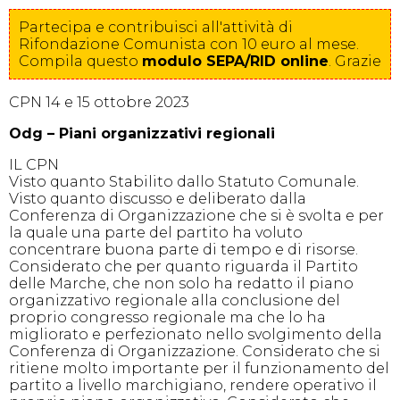
Partecipa e contribuisci all'attività di
Rifondazione Comunista con 10 euro al mese.
Compila
questo
modulo SEPA/RID online
. Grazie
CPN 14 e 15 ottobre 2023
Odg – Piani organizzativi regionali
IL CPN
Visto quanto Stabilito dallo Statuto Comunale.
Visto quanto discusso e deliberato dalla
Conferenza di Organizzazione che si è svolta e per
la quale una parte del partito ha voluto
concentrare buona parte di tempo e di risorse.
Considerato che per quanto riguarda il Partito
delle Marche, che non solo ha redatto il piano
organizzativo regionale alla conclusione del
proprio congresso regionale ma che lo ha
migliorato e perfezionato nello svolgimento della
Conferenza di Organizzazione. Considerato che si
ritiene molto importante per il funzionamento del
partito a livello marchigiano, rendere operativo il