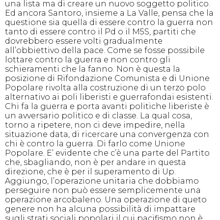
una lista ma di creare un nuovo soggetto politico.
Ed ancora Santoro, insieme a La Valle, pensa che la
questione sia quella di essere contro la guerra non
tanto di essere contro il Pd o il M5S, partiti che
dovrebbero essere volti gradualmente
all’obbiettivo della pace. Come se fosse possibile
lottare contro la guerra e non contro gli
schieramenti che la fanno. Non è questa la
posizione di Rifondazione Comunista e di Unione
Popolare rivolta alla costruzione di un terzo polo
alternativo ai poli liberisti e guerrafondai esistenti.
Chi fa la guerra e porta avanti politiche liberiste è
un avversario politico e di classe. La qual cosa,
torno a ripetere, non ci deve impedire, nella
situazione data, di ricercare una convergenza con
chi è contro la guerra. Di farlo come Unione
Popolare. E’ evidente che c’è una parte del Partito
che, sbagliando, non è per andare in questa
direzione, che è per il superamento di Up.
Aggiungo, l’operazione unitaria che dobbiamo
perseguire non può essere semplicemente una
operazione arcobaleno. Una operazione di queto
genere non ha alcuna possibilità di impattare
sugli strati sociali popolari il cui pacifismo non è