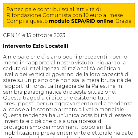
Partecipa e contribuisci all'attività di
Rifondazione Comunista con 10 euro al mese.
Compila
questo
modulo SEPA/RID online
. Grazie
CPN 14 e 15 ottobre 2023
Intervento Ezio Locatelli
A me pare che ci siano pochi precedenti – per lo
meno in rapporto al nostro vissuto - riguardo la
caduta di intelligenza, di razionalità politica a
livello dei vertici di governo, della loro capacità di
stare su un piano che non sia la mera brutalità dei
rapporti di forza. La tragedia della Palestina mi
sembra paradigmatica di questa situazione.
Questa tragedia ci dice che esistono tutti i
presupposti per un aggravamento della tendenza
al caos e allo scontro armato a livello mondiale.
Questa tendenza ha un’unica possibilità di essere
invertita e cioè che ci sia una ripresa di
protagonismo dei movimenti popolari. La
mobilitazione prevalentemente elettorale ha dato