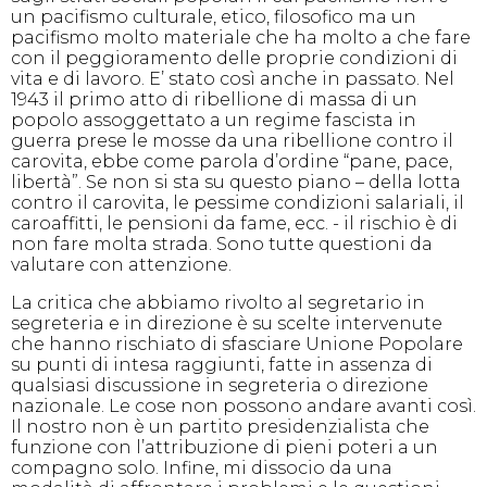
un pacifismo culturale, etico, filosofico ma un
pacifismo molto materiale che ha molto a che fare
con il peggioramento delle proprie condizioni di
vita e di lavoro. E’ stato così anche in passato. Nel
1943 il primo atto di ribellione di massa di un
popolo assoggettato a un regime fascista in
guerra prese le mosse da una ribellione contro il
carovita, ebbe come parola d’ordine “pane, pace,
libertà”. Se non si sta su questo piano – della lotta
contro il carovita, le pessime condizioni salariali, il
caroaffitti, le pensioni da fame, ecc. - il rischio è di
non fare molta strada. Sono tutte questioni da
valutare con attenzione.
La critica che abbiamo rivolto al segretario in
segreteria e in direzione è su scelte intervenute
che hanno rischiato di sfasciare Unione Popolare
su punti di intesa raggiunti, fatte in assenza di
qualsiasi discussione in segreteria o direzione
nazionale. Le cose non possono andare avanti così.
Il nostro non è un partito presidenzialista che
funzione con l’attribuzione di pieni poteri a un
compagno solo. Infine, mi dissocio da una