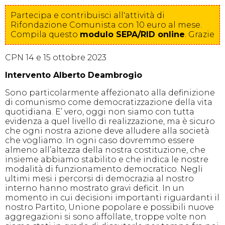
Partecipa e contribuisci all'attività di
Rifondazione Comunista con 10 euro al mese.
Compila
questo
modulo SEPA/RID online
. Grazie
CPN 14 e 15 ottobre 2023
Intervento Alberto Deambrogio
Sono particolarmente affezionato alla definizione
di comunismo come democratizzazione della vita
quotidiana. E’ vero, oggi non siamo con tutta
evidenza a quel livello di realizzazione, ma è sicuro
che ogni nostra azione deve alludere alla società
che vogliamo. In ogni caso dovremmo essere
almeno all’altezza della nostra costituzione, che
insieme abbiamo stabilito e che indica le nostre
modalità di funzionamento democratico. Negli
ultimi mesi i percorsi di democrazia al nostro
interno hanno mostrato gravi deficit. In un
momento in cui decisioni importanti riguardanti il
nostro Partito, Unione popolare e possibili nuove
aggregazioni si sono affollate, troppe volte non