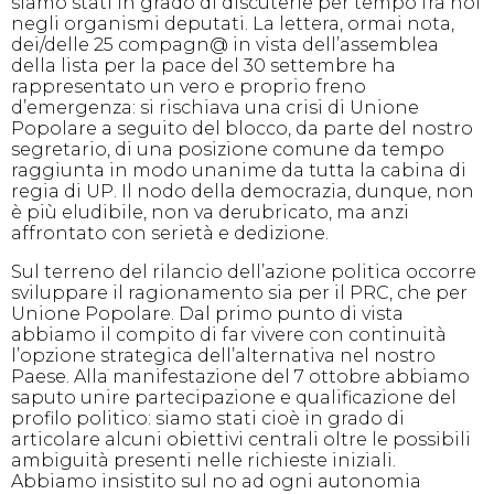
siamo stati in grado di discuterle per tempo fra noi
negli organismi deputati. La lettera, ormai nota,
dei/delle 25 compagn@ in vista dell’assemblea
della lista per la pace del 30 settembre ha
rappresentato un vero e proprio freno
d’emergenza: si rischiava una crisi di Unione
Popolare a seguito del blocco, da parte del nostro
segretario, di una posizione comune da tempo
raggiunta in modo unanime da tutta la cabina di
regia di UP. Il nodo della democrazia, dunque, non
è più eludibile, non va derubricato, ma anzi
affrontato con serietà e dedizione.
Sul terreno del rilancio dell’azione politica occorre
sviluppare il ragionamento sia per il PRC, che per
Unione Popolare. Dal primo punto di vista
abbiamo il compito di far vivere con continuità
l’opzione strategica dell’alternativa nel nostro
Paese. Alla manifestazione del 7 ottobre abbiamo
saputo unire partecipazione e qualificazione del
profilo politico: siamo stati cioè in grado di
articolare alcuni obiettivi centrali oltre le possibili
ambiguità presenti nelle richieste iniziali.
Abbiamo insistito sul no ad ogni autonomia