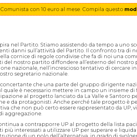
one Comunista con 10 euro al mese. Compila
questo
modu
ira nel Partito. Stiamo assistendo da tempo a uno scon
denti danni sull’attività del Partito. Il confronto tra d
quella cornice di regole condivise che fa di noi una co
i del nostro partito diffondere all’esterno del nostro 
one nazionale, nell’increscioso tentativo di cercare i
nostro segretario nazionale.
e sconcertante che una parte del gruppo dirigente nazi
 il quale è necessario mettere in campo un insieme di
pazione al progetto lanciato da La Valle e Santoro per
e e da protagonisti. Anche perché tale progetto è p
ativa che non può certo essere rappresentato da UP, vist
 di aggregazione.
ntinua a contrapporre UP al progetto della lista pacifi
 più interessati a utilizzare UP per superare e liquidar
truzione di un polo dell’alternativa, in grado di svol