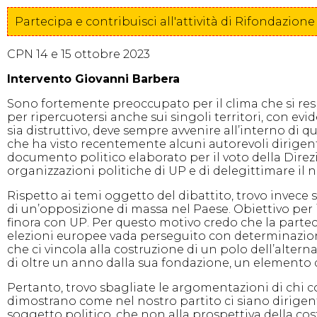
Partecipa e contribuisci all'attività di Rifondazi
CPN 14 e 15 ottobre 2023
Intervento Giovanni Barbera
Sono fortemente preoccupato per il clima che si resp
per ripercuotersi anche sui singoli territori, con evi
sia distruttivo, deve sempre avvenire all’interno di 
che ha visto recentemente alcuni autorevoli dirigent
documento politico elaborato per il voto della Direzi
organizzazioni politiche di UP e di delegittimare il 
Rispetto ai temi oggetto del dibattito, trovo invec
di un’opposizione di massa nel Paese. Obiettivo per
finora con UP. Per questo motivo credo che la parteci
elezioni europee vada perseguito con determinazion
che ci vincola alla costruzione di un polo dell’altern
di oltre un anno dalla sua fondazione, un elemento
Pertanto, trovo sbagliate le argomentazioni di chi co
dimostrano come nel nostro partito ci siano dirigenti
soggetto politico, che non alla prospettiva della cos