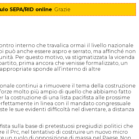
lo SEPA/RID online
. Grazie
tro interno che travalica ormai il livello nazionale
i noi può anche essere aspro e serrato, ma affinché non
munità. Per questo motivo, va stigmatizzata la vicenda
partito, prima ancora che venisse formalizzato, un
nappropriate sponde all’interno di altre
onale continui a rimuovere il tema della costruzione
 forze molto più ampio di quello che abbiamo fatto
 la costruzione di una lista pacifista alle prossime
erfettamente in linea con il mandato congressuale
e le sue evidenti difficoltà nel diventare, a distanza
sta sulla base di pretestuosi pregiudizi politici che
e il Prc, nel tentativo di costruire un nuovo micro
gere un ruolo di opposizione di massa nel Paese. Non