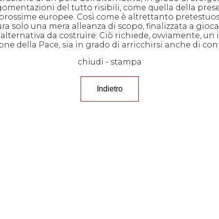
rgomentazioni del tutto risibili, come quella della prese
lle prossime europee. Così come è altrettanto pretestu
ra solo una mera alleanza di scopo, finalizzata a giocar
l’alternativa da costruire. Ciò richiede, ovviamente, un
one della Pace, sia in grado di arricchirsi anche di cont
chiudi
-
stampa
Indietro