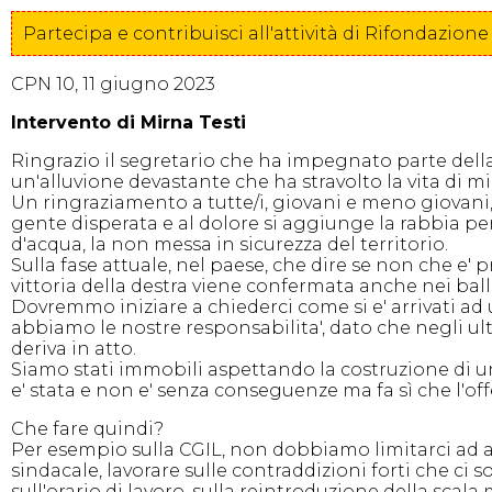
Partecipa e contribuisci all'attività di Rifondazi
CPN 10, 11 giugno 2023
Intervento di Mirna Testi
Ringrazio il segretario che ha impegnato parte della 
un'alluvione devastante che ha stravolto la vita di mi
Un ringraziamento a tutte/i, giovani e meno giovani, 
gente disperata e al dolore si aggiunge la rabbia pe
d'acqua, la non messa in sicurezza del territorio.
Sulla fase attuale, nel paese, che dire se non che e'
vittoria della destra viene confermata anche nei bal
Dovremmo iniziare a chiederci come si e' arrivati ad
abbiamo le nostre responsabilita', dato che negli ul
deriva in atto.
Siamo stati immobili aspettando la costruzione di 
e' stata e non e' senza conseguenze ma fa sì che l'of
Che fare quindi?
Per esempio sulla CGIL, non dobbiamo limitarci ad ad
sindacale, lavorare sulle contraddizioni forti che ci s
sull'orario di lavoro, sulla reintroduzione della scala 