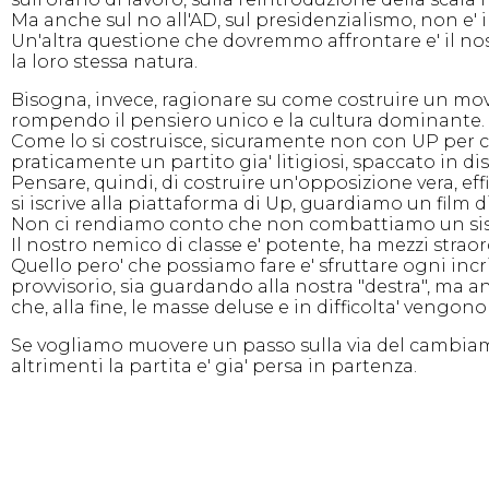
Ma anche sul no all'AD, sul presidenzialismo, non e' 
Un'altra questione che dovremmo affrontare e' il no
la loro stessa natura.
Bisogna, invece, ragionare su come costruire un mo
rompendo il pensiero unico e la cultura dominante.
Come lo si costruisce, sicuramente non con UP per com
praticamente un partito gia' litigiosi, spaccato in d
Pensare, quindi, di costruire un'opposizione vera, eff
si iscrive alla piattaforma di Up, guardiamo un film d
Non ci rendiamo conto che non combattiamo un sis
Il nostro nemico di classe e' potente, ha mezzi straor
Quello pero' che possiamo fare e' sfruttare ogni incr
provvisorio, sia guardando alla nostra "destra", ma a
che, alla fine, le masse deluse e in difficolta' vengono
Se vogliamo muovere un passo sulla via del cambiame
altrimenti la partita e' gia' persa in partenza.