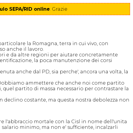
lo SEPA/RID online
. Grazie
articolare la Romagna, terra in cui vivo, con
so anche il lavoro.
tori e da altre regioni per aiutare concretamente
mentificazione, la poca manutenzione dei corsi
tenuta anche dal PD, sia perche', ancora una volta, la
iale. Dobbiamo ammettere che anche noi come partito
 quel partito di massa necessario per contrastare la
un declino costante, ma questa nostra debolezza non
 l'abbraccio mortale con la Cisl in nome dell'unita
l salario minimo, ma non e' sufficiente, incalzarli