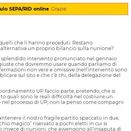
lo SEPA/RID online
. Grazie
quelli che li hanno preceduti. Restano
 alternativa un proprio bilancio sulla riunione?
o lo splendido intervento pronunciato nel gennaio
le giuste che dovremmo usare quando parliamo di
fermazioni non vere e omissive (nell’intervento sono
icare sul sito e che c’è chi, della delegazione del
el coordinamento UP faccio parte, pretendo, che si
 quali sono le reali difficoltà nel costruire un
Credo nel processo di UP, non la penso come compagni
antenere il nostro fragile partito spaccato in due,
chio magico” riservato a pochi eletti in cui si
o invece di riunioni, che avvengono all’insaputa di