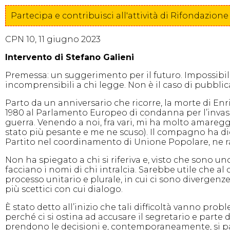
Partecipa e contribuisci all'attività di Rifondazi
CPN 10, 11 giugno 2023
Intervento di Stefano Galieni
Premessa: un suggerimento per il futuro. Impossibil
incomprensibili a chi legge. Non è il caso di pubblic
Parto da un anniversario che ricorre, la morte di En
1980 al Parlamento Europeo di condanna per l’invas
guerra. Venendo a noi, fra vari, mi ha molto amareg
stato più pesante e me ne scuso). Il compagno ha dich
Partito nel coordinamento di Unione Popolare, ne ra
Non ha spiegato a chi si riferiva e, visto che sono un
facciano i nomi di chi intralcia. Sarebbe utile che al
processo unitario e plurale, in cui ci sono divergenz
più scettici con cui dialogo.
È stato detto all’inizio che tali difficoltà vanno pr
perché ci si ostina ad accusare il segretario e parte d
prendono le decisioni e, contemporaneamente, si parl