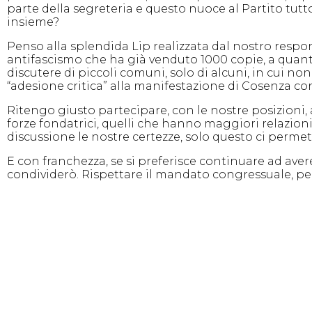
parte della segreteria e questo nuoce al Partito tut
insieme?
Penso alla splendida Lip realizzata dal nostro respon
antifascismo che ha già venduto 1000 copie, a quanto 
discutere di piccoli comuni, solo di alcuni, in cui non
“adesione critica” alla manifestazione di Cosenza co
Ritengo giusto partecipare, con le nostre posizioni, 
forze fondatrici, quelli che hanno maggiori relazioni
discussione le nostre certezze, solo questo ci permett
E con franchezza, se si preferisce continuare ad aver
condividerò. Rispettare il mandato congressuale, per i