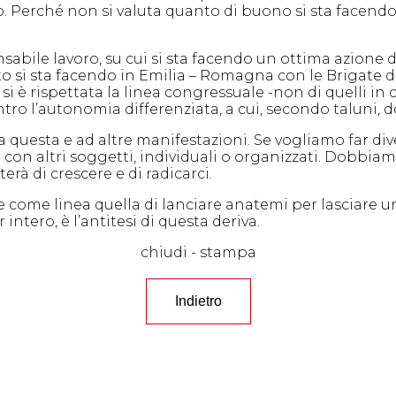
to. Perché non si valuta quanto di buono si sta facen
sabile lavoro, su cui si sta facendo un ottima azione d
si sta facendo in Emilia – Romagna con le Brigate di s
 si è rispettata la linea congressuale -non di quelli in 
ntro l’autonomia differenziata, a cui, secondo taluni,
a questa e ad altre manifestazioni. Se vogliamo far div
 con altri soggetti, individuali o organizzati. Dobbia
erà di crescere e di radicarci.
e come linea quella di lanciare anatemi per lasciare un
ntero, è l’antitesi di questa deriva.
chiudi
-
stampa
Indietro