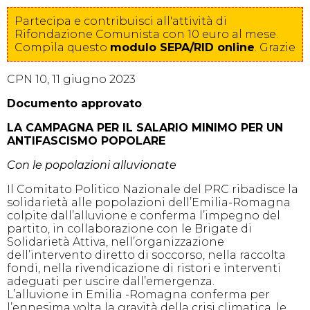
Partecipa e contribuisci all'attività di
Rifondazione Comunista con 10 euro al mese.
Compila
questo
modulo SEPA/RID online
. Grazie
CPN 10, 11 giugno 2023
Documento approvato
LA CAMPAGNA PER IL SALARIO MINIMO PER UN
ANTIFASCISMO POPOLARE
Con le popolazioni alluvionate
Il Comitato Politico Nazionale del PRC ribadisce la
solidarietà alle popolazioni dell’Emilia-Romagna
colpite dall’alluvione e conferma l’impegno del
partito, in collaborazione con le Brigate di
Solidarietà Attiva, nell’organizzazione
dell’intervento diretto di soccorso, nella raccolta
fondi, nella rivendicazione di ristori e interventi
adeguati per uscire dall’emergenza.
L’alluvione in Emilia -Romagna conferma per
l’ennesima volta la gravità della crisi climatica, le