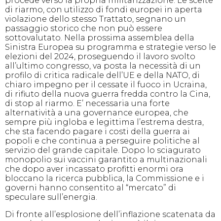
procede verso la propria militarizzazione. Le scelte
di riarmo, con utilizzo di fondi europei in aperta
violazione dello stesso Trattato, segnano un
passaggio storico che non può essere
sottovalutato. Nella prossima assemblea della
Sinistra Europea su programma e strategie verso le
elezioni del 2024, proseguendo il lavoro svolto
all’ultimo congresso, va posta la necessità di un
profilo di critica radicale dell’UE e della NATO, di
chiaro impegno per il cessate il fuoco in Ucraina,
di rifiuto della nuova guerra fredda contro la Cina,
di stop al riarmo. E’ necessaria una forte
alternatività a una governance europea, che
sempre più ingloba e legittima l’estrema destra,
che sta facendo pagare i costi della guerra ai
popoli e che continua a perseguire politiche al
servizio del grande capitale. Dopo lo sciagurato
monopolio sui vaccini garantito a multinazionali
che dopo aver incassato profitti enormi ora
bloccano la ricerca pubblica, la Commissione e i
governi hanno consentito al “mercato” di
speculare sull’energia.
Di fronte all’esplosione dell’inflazione scatenata da