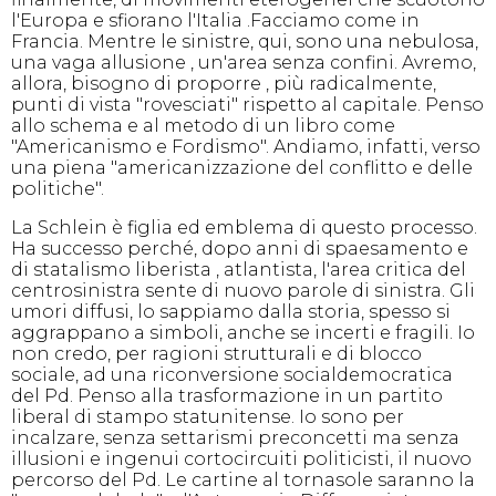
l'Europa e sfiorano l'Italia .Facciamo come in
Francia. Mentre le sinistre, qui, sono una nebulosa,
una vaga allusione , un'area senza confini. Avremo,
allora, bisogno di proporre , più radicalmente,
punti di vista "rovesciati" rispetto al capitale. Penso
allo schema e al metodo di un libro come
"Americanismo e Fordismo". Andiamo, infatti, verso
una piena "americanizzazione del conflitto e delle
politiche".
La Schlein è figlia ed emblema di questo processo.
Ha successo perché, dopo anni di spaesamento e
di statalismo liberista , atlantista, l'area critica del
centrosinistra sente di nuovo parole di sinistra. Gli
umori diffusi, lo sappiamo dalla storia, spesso si
aggrappano a simboli, anche se incerti e fragili. Io
non credo, per ragioni strutturali e di blocco
sociale, ad una riconversione socialdemocratica
del Pd. Penso alla trasformazione in un partito
liberal di stampo statunitense. Io sono per
incalzare, senza settarismi preconcetti ma senza
illusioni e ingenui cortocircuiti politicisti, il nuovo
percorso del Pd. Le cartine al tornasole saranno la