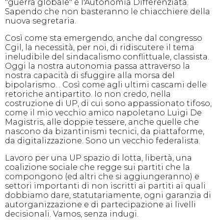
"guerra globale" e l'Autonomia Differenziata.
Sapendo che non basteranno le chiacchiere della
nuova segretaria.
Così come sta emergendo, anche dal congresso
Cgil, la necessità, per noi, di ridiscutere il tema
ineludibile del sindacalismo conflittuale, classista.
Oggi la nostra autonomia passa attraverso la
nostra capacità di sfuggire alla morsa del
bipolarismo. . Così come agli ultimi cascami delle
retoriche antipartito. Io non credo, nella
costruzione di UP, di cui sono appassionato tifoso,
come il mio vecchio amico napoletano Luigi De
Magistris, alle doppie tessere, anche quelle che
nascono da bizantinismi tecnici, da piattaforme,
da digitalizzazione. Sono un vecchio federalista.
Lavoro per una UP spazio di lotta, libertà, una
coalizione sociale che regge sui partiti che la
compongono (ed altri che si aggiungeranno) e
settori importanti di non iscritti ai partiti ai quali
dobbiamo dare, statutariamente, ogni garanzia di
autorganizzazione e di partecipazione ai livelli
decisionali. Vamos, senza indugi.