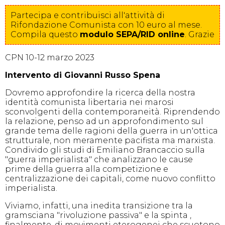
Partecipa e contribuisci all'attività di
Rifondazione Comunista con 10 euro al mese.
Compila
questo
modulo SEPA/RID online
. Grazie
CPN 10-12 marzo 2023
Intervento di Giovanni Russo Spena
Dovremo approfondire la ricerca della nostra
identità comunista libertaria nei marosi
sconvolgenti della contemporaneità. Riprendendo
la relazione, penso ad un approfondimento sul
grande tema delle ragioni della guerra in un'ottica
strutturale, non meramente pacifista ma marxista.
Condivido gli studi di Emiliano Brancaccio sulla
"guerra imperialista" che analizzano le cause
prime della guerra alla competizione e
centralizzazione dei capitali, come nuovo conflitto
imperialista.
Viviamo, infatti, una inedita transizione tra la
gramsciana "rivoluzione passiva" e la spinta ,
finalmente, di movimenti eterogenei che scuotono