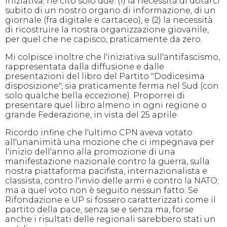
iniziativa; ne cito solo due: (1) la necessità di dotarci
subito di un nostro organo di informazione, di un
giornale (fra digitale e cartaceo), e (2) la necessità
di ricostruire la nostra organizzazione giovanile,
per quel che ne capisco, praticamente da zero.
Mi colpisce inoltre che l'iniziativa sull'antifascismo,
rappresentata dalla diffusione e dalle
presentazioni del libro del Partito "Dodicesima
disposizione", sia praticamente ferma nel Sud (con
solo qualche bella eccezione). Proporrei di
presentare quel libro almeno in ogni regione o
grande Federazione, in vista del 25 aprile.
Ricordo infine che l'ultimo CPN aveva votato
all'unanimità una mozione che ci impegnava per
l'inizio dell'anno alla promozione di una
manifestazione nazionale contro la guerra, sulla
nostra piattaforma pacifista, internazionalista e
classista, contro l'invio delle armi e contro la NATO;
ma a quel voto non è seguito nessun fatto. Se
Rifondazione e UP si fossero caratterizzati come il
partito della pace, senza se e senza ma, forse
anche i risultati delle regionali sarebbero stati un