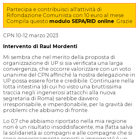
Partecipa e contribuisci all'attività di
Rifondazione Comunista con 10 euro al mese.
Compila
questo
modulo SEPA/RID online
. Grazie
CPN 10-12 marzo 2023
Intervento di Raul Mordenti
Mi sembra che nel merito della proposta di
organizzazione di UP si sia verificata una larga
convergenza, che occorre valorizzare con un voto
unanime del CPN affinché la nostra delegazione in
UP possa essere forte e credibile. Continuare nella
lotta intestina (di cui ho visto una bruttissima
traccia negli ingenerosi attacchi alla nuova
segretaria di Roma) sarebbe davvero
irresponsabile, e imperdonabile, per la gravità dei
problemi che abbiamo di fronte.
Lo 0,7 che abbiamo riportato nella mia regione
non è un risultato insoddisfacente, ma (fatta salva
la solidarietà ai compagni e alle compagne che si
sono generosamente esposti e impegnati) è un