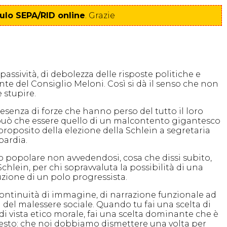
lo SEPA/RID online
. Grazie
 passività, di debolezza delle risposte politiche e
nte del Consiglio Meloni. Così si dà il senso che non
 stupire.
esenza di forze che hanno perso del tutto il loro
on può che essere quello di un malcontento gigantesco
 proposito della elezione della Schlein a segretaria
bardia.
nso popolare non avvedendosi, cosa che dissi subito,
chlein, per chi sopravvaluta la possibilità di una
uzione di un polo progressista.
continuità di immagine, di narrazione funzionale ad
à del malessere sociale. Quando tu fai una scelta di
di vista etico morale, fai una scelta dominante che è
 questo: che noi dobbiamo dismettere una volta per