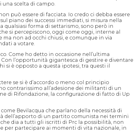
i una scelta di campo.
non può essere di facciata. Io credo ci debba essere
sul piano dei successi immediati, si misura nella
da qualsiasi forma di settarismo, sono però in
 che si percepiscono, oggi come oggi, interne al
ate ma non ad occhi chiusi, e comunque in via
ndati a votare.
ico. Come ho detto in occasione nell’ultima
i. Con l’opportunità gigantesca di gestire e diventare
si è opposto a questa ipotesi, tra questi il
ettere se si è d’accordo o meno col principio
ono contrarissimo all’adesione dei militanti di un
e di Rifondazione, la configurazione di fatto di Up
i come Bevilacqua che parlano della necessità di
tà dell’apporto di un partito comunista nei termini
e dia a tutti gli iscritti di Prc la possibilità, non
le per partecipare ai momenti di vita nazionale, in