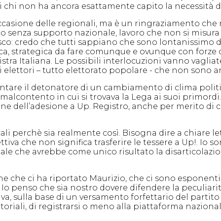
 di chi non ha ancora esattamente capito la necessità d
occasione delle regionali, ma è un ringraziamento che 
tro senza supporto nazionale, lavoro che non si misura 
risco: credo che tutti sappiano che sono lontanissimo 
fica, strategica da fare comunque e ovunque con forze
stra Italiana. Le possibili interlocuzioni vanno vagli
i elettori – tutto elettorato popolare - che non sono a
entare il detonatore di un cambiamento di clima polit
e malcontento in cui si trovava la Lega ai suoi primord
 dell’adesione a Up. Registro, anche per merito di chi 
icali perchè sia realmente così. Bisogna dire a chiare l
iva che non significa trasferire le tessere a Up!. Io s
le che avrebbe come unico risultato la disarticolazion
ne che ci ha riportato Maurizio, che ci sono esponent
 Io penso che sia nostro dovere difendere la peculiari
a, sulla base di un versamento forfettario del partito ch
toriali, di registrarsi o meno alla piattaforma naziona