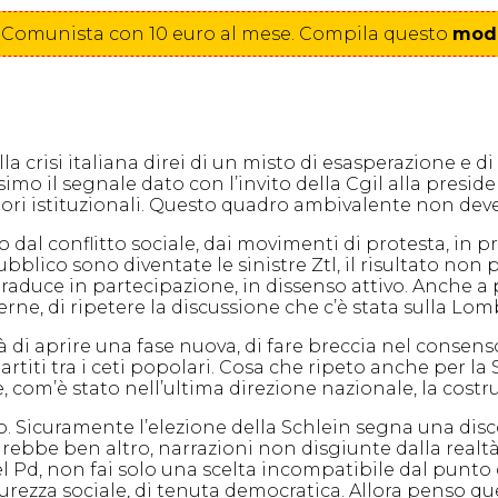
one Comunista con 10 euro al mese. Compila
questo
modu
la crisi italiana direi di un misto di esasperazione e di
mo il segnale dato con l’invito della Cgil alla preside
tori istituzionali. Questo quadro ambivalente non deve
dal conflitto sociale, dai movimenti di protesta, in pr
ubblico sono diventate le sinistre Ztl, il risultato n
 traduce in partecipazione, in dissenso attivo. Anche a
erne, di ripetere la discussione che c’è stata sulla Lom
ità di aprire una fase nuova, di fare breccia nel conse
titi tra i ceti popolari. Cosa che ripeto anche per la S
e, com’è stato nell’ultima direzione nazionale, la costr
o. Sicuramente l’elezione della Schlein segna una dis
virebbe ben altro, narrazioni non disgiunte dalla realt
el Pd, non fai solo una scelta incompatibile dal punto 
sicurezza sociale, di tenuta democratica. Allora penso