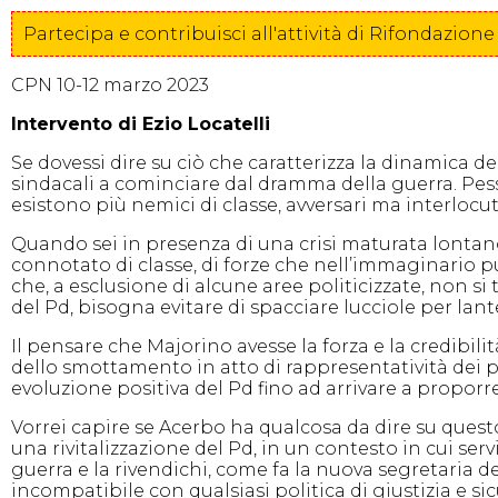
Partecipa e contribuisci all'attività di Rifondazi
CPN 10-12 marzo 2023
Intervento di Ezio Locatelli
Se dovessi dire su ciò che caratterizza la dinamica del
sindacali a cominciare dal dramma della guerra. Pessi
esistono più nemici di classe, avversari ma interlocu
Quando sei in presenza di una crisi maturata lontano 
connotato di classe, di forze che nell’immaginario p
che, a esclusione di alcune aree politicizzate, non si
del Pd, bisogna evitare di spacciare lucciole per lant
Il pensare che Majorino avesse la forza e la credibil
dello smottamento in atto di rappresentatività dei par
evoluzione positiva del Pd fino ad arrivare a proporr
Vorrei capire se Acerbo ha qualcosa da dire su quest
una rivitalizzazione del Pd, in un contesto in cui ser
guerra e la rivendichi, come fa la nuova segretaria d
incompatibile con qualsiasi politica di giustizia e 