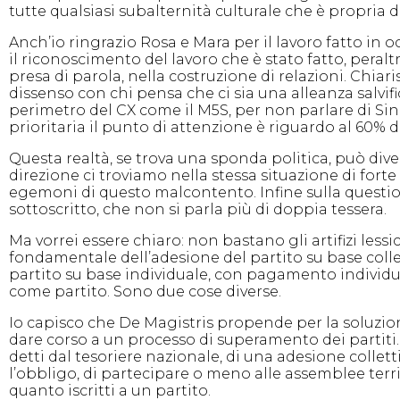
tutte qualsiasi subalternità culturale che è propria
Anch’io ringrazio Rosa e Mara per il lavoro fatto in 
il riconoscimento del lavoro che è stato fatto, peral
presa di parola, nella costruzione di relazioni. Chia
dissenso con chi pensa che ci sia una alleanza salvi
perimetro del CX come il M5S, per non parlare di Sini
prioritaria il punto di attenzione è riguardo al 60% d
Questa realtà, se trova una sponda politica, può div
direzione ci troviamo nella stessa situazione di fort
egemoni di questo malcontento. Infine sulla questione
sottoscritto, che non si parla più di doppia tessera.
Ma vorrei essere chiaro: non bastano gli artifizi less
fondamentale dell’adesione del partito su base collett
partito su base individuale, con pagamento individua
come partito. Sono due cose diverse.
Io capisco che De Magistris propende per la soluzio
dare corso a un processo di superamento dei partiti.
detti dal tesoriere nazionale, di una adesione collettiv
l’obbligo, di partecipare o meno alle assemblee terri
quanto iscritti a un partito.