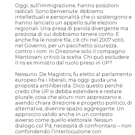
Oggi, sull’immigrazione, hanno posizioni
radicali. Sono benvenute. Abbiamo
intellettuali e personalità che ci sostengono e
hanno lanciato un appello sulle elezioni
regionali. Una presa di parola divergente ma
preziosa di cui dobbiamo tenere conto. E
anche fra le nostre fila, c’è chi nel 2007 votò,
nel Governo, per un pacchetto sicurezza,
contro i rom. In Direzione solo il compagno
Mantovani criticò la scelta. Chi può escludere
il ns ex ministro dal ruolo preso in UP?
Nessuno. De Magistris, fu eletto al parlamento
europeo fra i liberali, ma oggi guida una
proposta antiliberista. Dico questo perché
credo che UP si debba estendere e restare
plurale, cosa che alcuni non apprezzano e,
avendo chiara direzione e progetto politico, di
alternativa, divenire spazio aggregante. Un
approccio valido anche in un contesto
avverso come quello elettorale. Nessun
dialogo col Pd, necessità di confrontarsi – non
confondendo l’interlocuzione con