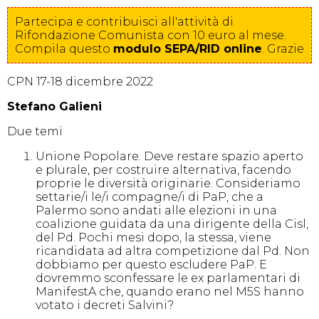
Partecipa e contribuisci all'attività di
Rifondazione Comunista con 10 euro al mese.
Compila
questo
modulo SEPA/RID online
. Grazie
CPN 17-18 dicembre 2022
Stefano Galieni
Due temi
Unione Popolare. Deve restare spazio aperto
e plurale, per costruire alternativa, facendo
proprie le diversità originarie. Consideriamo
settarie/i le/i compagne/i di PaP, che a
Palermo sono andati alle elezioni in una
coalizione guidata da una dirigente della Cisl,
del Pd. Pochi mesi dopo, la stessa, viene
ricandidata ad altra competizione dal Pd. Non
dobbiamo per questo escludere PaP. E
dovremmo sconfessare le ex parlamentari di
ManifestA che, quando erano nel M5S hanno
votato i decreti Salvini?