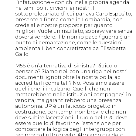
l’infatuazione – con chi nella propria agenda
ha temi politici vicini ai nostri. Il
sottoproletariato di cui parlava Caro Esposito,
presente a Roma come in Lombardia, non
crede alle nostre proposte per quanto
migliori. Vuole un risultato, sopravvivere senza
doversi vendere. Il binomio pace / guerra è un
punto di demarcazione, come le questioni
ambientali, ben concretizzate da Elisabetta
Gallo.
M5S è un’alternativa di sinistra? Ridicolo
pensarlo? Siamo noi, con una riga nei nostri
documenti, ignoti oltre la nostra bolla, ad
accreditarli come tali? No. Possiamo essere
quelli che li incalzano. Quelli che non
metterebbero nelle istituzioni compagne/i in
vendita, ma garantirebbero una presenza
autonoma. UP è un faticoso progetto in
costruzione, con tempi non brevi e che non
deve subire lacerazioni. Il ruolo del PRC deve
essere quello di favorirne l’estensione per
combattere la logica degli intergruppi con
reciproco diritto di veto. Abbiamo già dato.