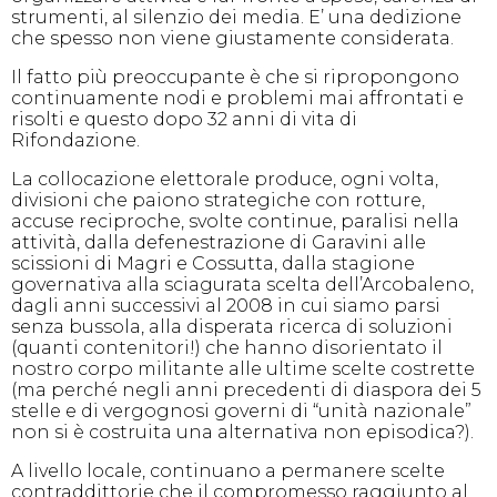
strumenti, al silenzio dei media. E’ una dedizione
che spesso non viene giustamente considerata.
Il fatto più preoccupante è che si ripropongono
continuamente nodi e problemi mai affrontati e
risolti e questo dopo 32 anni di vita di
Rifondazione.
La collocazione elettorale produce, ogni volta,
divisioni che paiono strategiche con rotture,
accuse reciproche, svolte continue, paralisi nella
attività, dalla defenestrazione di Garavini alle
scissioni di Magri e Cossutta, dalla stagione
governativa alla sciagurata scelta dell’Arcobaleno,
dagli anni successivi al 2008 in cui siamo parsi
senza bussola, alla disperata ricerca di soluzioni
(quanti contenitori!) che hanno disorientato il
nostro corpo militante alle ultime scelte costrette
(ma perché negli anni precedenti di diaspora dei 5
stelle e di vergognosi governi di “unità nazionale”
non si è costruita una alternativa non episodica?).
A livello locale, continuano a permanere scelte
contraddittorie che il compromesso raggiunto al