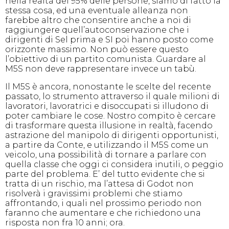
nella realtà del 95% delle persone, siamo di fatto la
stessa cosa, ed una eventuale alleanza non
farebbe altro che consentire anche a noi di
raggiungere quell’autoconservazione che i
dirigenti di Sel prima e SI poi hanno posto come
orizzonte massimo. Non può essere questo
l’obiettivo di un partito comunista. Guardare al
M5S non deve rappresentare invece un tabù.
Il M5S è ancora, nonostante le scelte del recente
passato, lo strumento attraverso il quale milioni di
lavoratori, lavoratrici e disoccupati si illudono di
poter cambiare le cose. Nostro compito è cercare
di trasformare questa illusione in realtà, facendo
astrazione del manipolo di dirigenti opportunisti,
a partire da Conte, e utilizzando il M5S come un
veicolo, una possibilità di tornare a parlare con
quella classe che oggi ci considera inutili, o peggio
parte del problema. E’ del tutto evidente che si
tratta di un rischio, ma l’attesa di Godot non
risolverà i gravissimi problemi che stiamo
affrontando, i quali nel prossimo periodo non
faranno che aumentare e che richiedono una
risposta non fra 10 anni; ora.