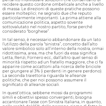
recidere questo cordone ombelicale anche a livello
di massa. Le direzioni di queste pratiche possono
essere molteplici; ne segnalo due che reputo
particolarmente importanti. La prima attiene alla
comunicazione politica, aspetto sovente
sottovalutato nel nostro partito, forse perché
considerato “borghese”.
In tal senso, è necessario abbandonare da un lato
l’utilizzo della parola “sinistra”, concetto dall’alto
valore simbolico solo all’interno della nostra, ormai
ridottissima, area, ma che fuori da essa significa
Letta, Renzi, Fornero ecc., dall’altro quel senso di
minorità rispetto ad un fratello maggiore, che ci fa
apparire come accattoni alla ricerca delle briciole
per giungere al 3% (i perdenti in genere perdono).
La seconda traiettoria riguarda le alleanze
politiche, che per noi possono assumere il
significato di alleanze sociali.
In quest’ottica, sebbene mossi da programmi
simili e obiettivi spesso convergenti, bisogna
accantonare l’asse con Sinistra Italiana, in quanto,