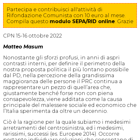
Partecipa e contribuisci all'attività di
Rifondazione Comunista con 10 euro al mese.
Compila
questo
modulo SEPA/RID online
. Grazie
CPN 15-16 ottobre 2022
Matteo Masum
Nonostante gli sforzi profusi, in anni di aspri
contrasti interni, per definire il perimetro della
nostra proposta politica il più lontano possibile
dal PD, nella percezione della grandissima
maggioranza delle persone il PRC continua a
rappresentare un pezzo di quell’area che,
giustamente benché forse non con piena
consapevolezza, viene additata come la causa
principale del malessere sociale ed economico che
l’Italia sperimenta da oltre un decennio.
Ciò è la ragione per la quale subiamo i medesimi
arretramenti del centrosinistra, ed i medesimi,
rarissimi, successi (es. Europee 2014). Occorre
pertanto individuare soluzioni che consentano di