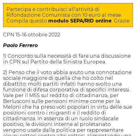
Partecipa e contribuisci all'attività di
Rifondazione Comunista con 10 euro al mese.
Compila
questo
modulo SEPA/RID online
. Grazie
CPN 15-16 ottobre 2022
Paolo Ferrero
1) Concordo sulla necessità di fare una discussione
in CPN sul Partito della Sinistra Europea.
2) Penso che il voto abbia avuto una connotazione
sociale maggiore di quella che ho colto nel
dibattito: molti partiti infatti hanno svolto una
funzione di difesa corporativa di specifici interessi.
Vale per il M5S sul reddito di cittadinanza, per
Berlusconi sulle pensioni minime come per la
Meloni che ha preso voti popolari in virtu delle sue
posizioni contro i migranti e il reddito di
cittadinanza. In assenza di un ruolo sindacale
positivo, le divisioni interne al proletariato
vengono usate dalla politica per rappresentare
alcuni settori contro altri settori, alimentando una