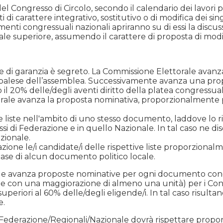
el Congresso di Circolo, secondo il calendario dei lavori
i di carattere integrativo, sostitutivo o di modifica dei s
menti congressuali nazionali apriranno su di essi la discu
suale superiore, assumendo il carattere di proposta di modi
nti e di garanzia è segreto. La Commissione Elettorale av
 palese dell’assemblea. Successivamente avanza una propos
l 20% delle/degli aventi diritto della platea congressuale
ettorale avanza la proposta nominativa, proporzionalmen
 liste nell'ambito di uno stesso documento, laddove lo rich
essi di Federazione e in quello Nazionale. In tal caso ne 
zionale.
ione le/i candidate/i delle rispettive liste proporzionalme
base di alcun documento politico locale.
torale avanza proposte nominative per ogni documento c
e con una maggiorazione di almeno una unità) per i Congr
eriori al 60% delle/degli eligende/i. In tal caso risultano 
e.
 di Federazione/Regionali/Nazionale dovrà rispettare propo