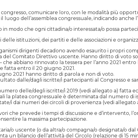
 congresso, comunicare loro, con le modalità più opportu
ora, il luogo dell’assemblea congressuale, indicando anche 
in modo che ogni cittadina/o interessata/o possa parteci
i delle istituzioni, dei partiti e delle associazioni e organ
 organismi dirigenti decadono avendo esaurito i propri com
del Comitato Direttivo uscente. Hanno diritto di voto solo
 – che abbiano rinnovato la tessera per l’anno 2021 entro 
re fatta entro il 20 giugno 2021.
iugno 2021 hanno diritto di parola e non di voto.
sultato dalle/dagli iscritte/i partecipanti al Congresso e s
umero delle/degli iscritte/i 2019 (vedi allegato a) fatta ecc
li la platea congressuale è determinata dal numero di isc
tate/i dai numeri dei circoli di provenienza (vedi allegato a
vori che prevede i tempi di discussione e d’intervento, l’o
onsentire la massima partecipazione.
etaria/o uscente (o da altra/o compagna/o designata/o dal 
ta un bilancio dell’attività del Circolo (relazione di 15 mi