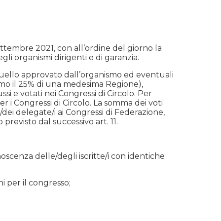
ttembre 2021, con all’ordine del giorno la
li organismi dirigenti e di garanzia.
 quello approvato dall’organismo ed eventuali
simo il 25% di una medesima Regione),
i e votati nei Congressi di Circolo. Per
per i Congressi di Circolo. La somma dei voti
/dei delegate/i ai Congressi di Federazione,
revisto dal successivo art. 11.
oscenza delle/degli iscritte/i con identiche
i per il congresso;