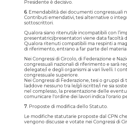
Presidente è decisivo.
6
. Emendabilità dei documenti congressuali na
Contributi emendativi, tesi alternative o int
sottoscrittori.
Qualora siano ritenuti/e incompatibili con l’i
presentatrici/presentatori viene data facoltà
Qualora ritenuti compatibili ma respinti a ma
di riferimento, entrano a far parte del materiale
Nei Congressi di Circolo, di Federazione e Naz
congressuali nazionali di riferimento e sarà reg
delegate/i e degli organismi ai vari livelli. I c
congressuale superiore.
Nei Congressi di Federazione, tesi o gruppi di
laddove nessuno tra le/gli iscritte/i ne sia sos
nel complesso, la presentazione delle eventua
comunicare l'ordine dei lavori indica l'orario p
7
. Proposte di modifica dello Statuto.
Le modifiche statutarie proposte dal CPN che 
vengono discusse e votate nei Congressi di Cir