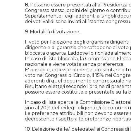
8
. Possono essere presentati alla Presidenza d
Congresso stesso, ordini del giorno o contribut
Separatamente, le/gli aderenti ai singoli docu
dei voti validi sono inviati all’istanza congres
9
. Modalità di votazione.
Il voto per l'elezione degli organismi dirige
dirigente e di garanzia che sottopone al voto
bloccata o aperta. Laddove lo richieda almeno i
In caso di lista bloccata, la Commissione El
nazionale e viene votata senza preferenza.
E' possibile, eccezionalmente, presentare altre
voto nei Congressi di Circolo, il 15% nei Congr
aderenti di quel documento congressuale na
Risultano elette/i secondo l’ordine di presentaz
possono essere costituite e presentate sulla 
In caso di lista aperta la Commissione Elet
sino al 20% delle/degli eligende/i (e comunqu
Le preferenze attribuibili non devono essere sup
decrescente rispetto alle preferenze riportat
10
. L’elezione delle/i delegate/i ai Congressi