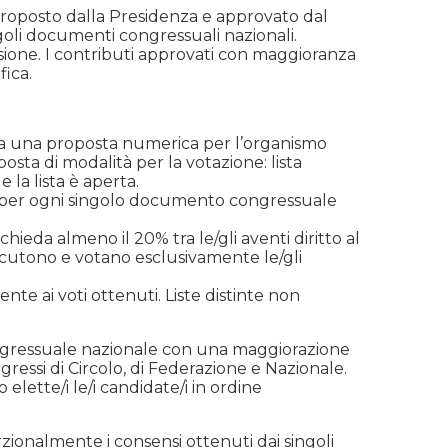
 proposto dalla Presidenza e approvato dal
ingoli documenti congressuali nazionali.
ssione. I contributi approvati con maggioranza
fica.
anza una proposta numerica per l’organismo
ta di modalità per la votazione: lista
 la lista è aperta.
te per ogni singolo documento congressuale
ieda almeno il 20% tra le/gli aventi diritto al
discutono e votano esclusivamente le/gli
nte ai voti ottenuti. Liste distinte non
ongressuale nazionale con una maggiorazione
essi di Circolo, di Federazione e Nazionale.
elette/i le/i candidate/i in ordine
rzionalmente i consensi ottenuti dai singoli