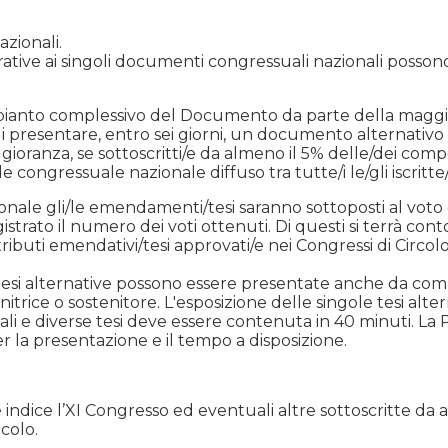
zionali.
egrative ai singoli documenti congressuali nazionali poss
mpianto complessivo del Documento da parte della maggiora
 di presentare, entro sei giorni, un documento alternativ
ggioranza, se sottoscritti/e da almeno il 5% delle/dei co
 congressuale nazionale diffuso tra tutte/i le/gli iscritte/
ionale gli/le emendamenti/tesi saranno sottoposti al voto 
istrato il numero dei voti ottenuti. Di questi si terrà con
ontributi emendativi/tesi approvati/e nei Congressi di Circo
 tesi alternative possono essere presentate anche da comp
tenitrice o sostenitore. L'esposizione delle singole tesi al
li e diverse tesi deve essere contenuta in 40 minuti. La 
er la presentazione e il tempo a disposizione.
indice l’XI Congresso ed eventuali altre sottoscritte da
colo.