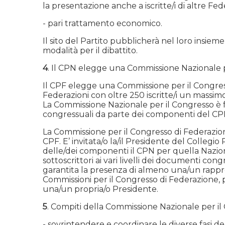
la presentazione anche a iscritte/i di altre Fed
- pari trattamento economico.
Il sito del Partito pubblicherà nel loro insieme
modalità per il dibattito.
4
. Il CPN elegge una Commissione Nazionale 
Il CPF elegge una Commissione per il Congress
Federazioni con oltre 250 iscritte/i un massim
La Commissione Nazionale per il Congresso è f
congressuali da parte dei componenti del CPN. 
La Commissione per il Congresso di Federazion
CPF. E’ invitata/o la/il Presidente del Collegi
delle/dei componenti il CPN per quella Nazion
sottoscrittori ai vari livelli dei documenti c
garantita la presenza di almeno una/un rapp
Commissioni per il Congresso di Federazione, 
una/un propria/o Presidente.
5
. Compiti della Commissione Nazionale per il
- sovrintendere e coordinare le diverse fasi de