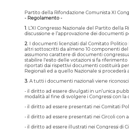
Partito della Rifondazione Comunista XI Con
- Regolamento -
1
. L’XI Congresso Nazionale del Partito della 
discussione e l’approvazione dei documenti poli
2
. I documenti licenziati dal Comitato Politi
altri sottoscritti da almeno 10 componenti del
assumono carattere di documenti congressuali n
stabilire l'esito delle votazioni si fa riferime
riportati dai rispettivi documenti costituirà p
Regionali ed a quello Nazionale si procederà a
3
. A tutti i documenti nazionali viene riconosci
- il diritto ad essere divulgati in un’unica pu
modalità al fine di svolgere i Congressi con l
- il diritto ad essere presentati nei Comitati P
- il diritto ad essere presentati nei Circoli co
- il diritto ad essere illustrati nei Congressi di 