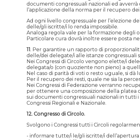
documenti congressuali nazionali ed avverrà co
l’applicazione della norma per il recupero dei re
Ad ogni livello congressuale per l’elezione de
delle/gli iscritte/i lo renda impossibile.
Analoga regola vale per la formazione degli or
Particolare cura dovrà inoltre essere posta ne
11
. Per garantire un rapporto di proporzionalità
delle/dei delegate/i alle istanze congressuali s
Nei Congressi di Circolo vengono elette/i dele
delegata/o (con quoziente non pieno) a quello 
Nel caso di parità di voti o resto uguale, si 
Per il recupero dei resti, quale ne sia la per
Nei Congressi di Federazione verranno recuperate
per ottenere una composizione della platea 
sui documenti congressuali nazionali in tutti 
Congressi Regionali e Nazionale.
12. Congresso di Circolo.
Svolgono i Congressi tutti i Circoli regolarmen
- informare tutte/i le/gli iscritte/i dell’aper