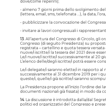
dove/come reperirli);
- almeno 7 giorni prima dello svolgimento del
(lettera, email, sms, telefonata …), la data, l’
- pubblicizzare la convocazione del Congresso 
- invitare ai lavori congressuali i rappresentant
13
. All’apertura del Congresso di Circolo, gli
Congresso (di seguito Presidenza) su proposta 
registrata – cartellino e quota tessera versata
nuove/i iscritte/i la tessera del 2021 deve esse
Le/i nuove/i iscritte/i successivamente al 20 g
L’elenco delle/degli iscritte/i potrà essere con
Le/i delegate/i saranno elette/i in rapporto al n
successivamente al 31 dicembre 2019 per i qua
queste/i, quelle/i già iscritte/i saranno scompu
La Presidenza propone all’inizio l’ordine dei la
documenti nazionali già fissata) in modo da c
14
. La discussione è introdotta dalla/dal Segr
politici ed organizzativi del Congresso e presen