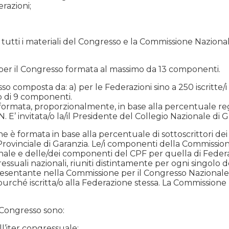
erazioni;
 tutti i materiali del Congresso e la Commissione Nazionale
per il Congresso formata al massimo da 13 componenti.
o composta da: a) per le Federazioni sino a 250 iscritte/
o di 9 componenti.
ormata, proporzionalmente, in base alla percentuale regi
E’ invitata/o la/il Presidente del Collegio Nazionale di G
e è formata in base alla percentuale di sottoscrittori d
o Provinciale di Garanzia. Le/i componenti della Commissio
ale e delle/dei componenti del CPF per quella di Federa
ongressuali nazionali, riuniti distintamente per ogni sin
resentante nella Commissione per il Congresso Nazional
purché iscritta/o alla Federazione stessa. La Commission
 Congresso sono:
ll’iter congressuale;