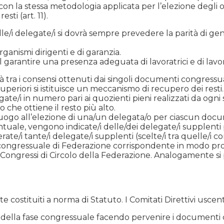
n la stessa metodologia applicata per l’elezione degli or
sti (art. 11).
lle/i delegate/i si dovrà sempre prevedere la parità di ge
ganismi dirigenti e di garanzia.
l garantire una presenza adeguata di lavoratrici e di lavo
 tra i consensi ottenuti dai singoli documenti congressuali
uperiori si istituisce un meccanismo di recupero dei resti.
gate/i in numero pari ai quozienti pieni realizzati da og
che ottiene il resto più alto.
dà luogo all’elezione di una/un delegata/o per ciascun doc
centuale, vengono indicate/i delle/dei delegate/i supplen
/i tante/i delegate/i supplenti (scelte/i tra quelle/i con 
congressuale di Federazione corrispondente in modo pro
i Congressi di Circolo della Federazione. Analogamente si
te costituiti a norma di Statuto. I Comitati Direttivi usce
tura della fase congressuale facendo pervenire i documenti