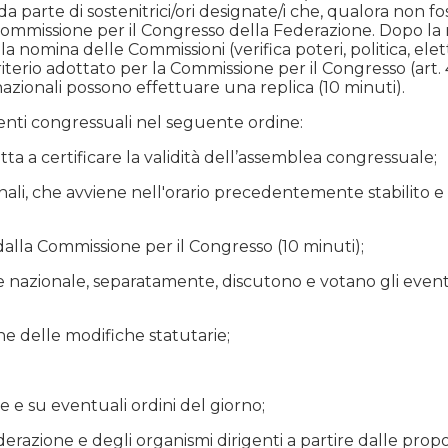
parte di sostenitrici/ori designate/i che, qualora non fosse
 Commissione per il Congresso della Federazione. Dopo la
a nomina delle Commissioni (verifica poteri, politica, ele
terio adottato per la Commissione per il Congresso (art. 4)
azionali possono effettuare una replica (10 minuti).
nti congressuali nel seguente ordine:
tta a certificare la validità dell’assemblea congressuale;
ali, che avviene nell'orario precedentemente stabilito e 
alla Commissione per il Congresso (10 minuti);
e nazionale, separatamente, discutono e votano gli eventu
one delle modifiche statutarie;
 e su eventuali ordini del giorno;
derazione e degli organismi dirigenti a partire dalle pro