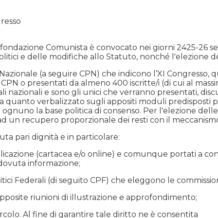
gresso
Rifondazione Comunista è convocato nei giorni 24­25-26 se
tici e delle modifiche allo Statuto, nonché l'elezione deg
co Nazionale (a seguire CPN) che indicono l’XI Congresso,
 CPN o presentati da almeno 400 iscritte/i (di cui al mas
azionali e sono gli unici che verranno presentati, discuss
nto a quanto verbalizzato sugli appositi moduli predisposti 
er ognuno la base politica di consenso. Per l'elezione delle
d un recupero proporzionale dei resti con il meccanismo p
uta pari dignità e in particolare:
bblicazione (cartacea e/o online) e comunque portati a con
a dovuta informazione;
olitici Federali (di seguito CPF) che eleggono le commission
n apposite riunioni di illustrazione e approfondimento;
Circolo. Al fine di garantire tale diritto ne è consentita