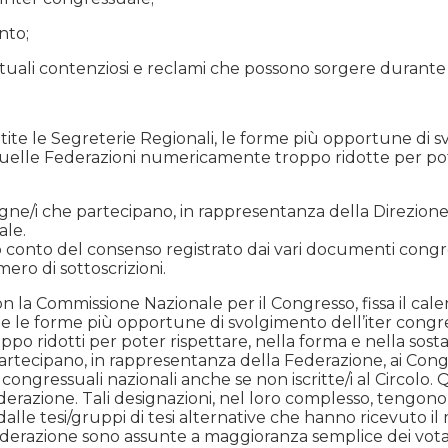
nto;
ntuali contenziosi e reclami che possono sorgere durante 
entite le Segreterie Regionali, le forme più opportune di
lle Federazioni numericamente troppo ridotte per poter
ne/i che partecipano, in rappresentanza della Direzione,
ale.
 conto del consenso registrato dai vari documenti congress
ro di sottoscrizioni.
 la Commissione Nazionale per il Congresso, fissa il cale
ide le forme più opportune di svolgimento dell’iter con
po ridotti per poter rispettare, nella forma e nella sost
tecipano, in rappresentanza della Federazione, ai Congr
congressuali nazionali anche se non iscritte/i al Circolo.
ederazione. Tali designazioni, nel loro complesso, tengono
alle tesi/gruppi di tesi alternative che hanno ricevuto il
erazione sono assunte a maggioranza semplice dei votanti.