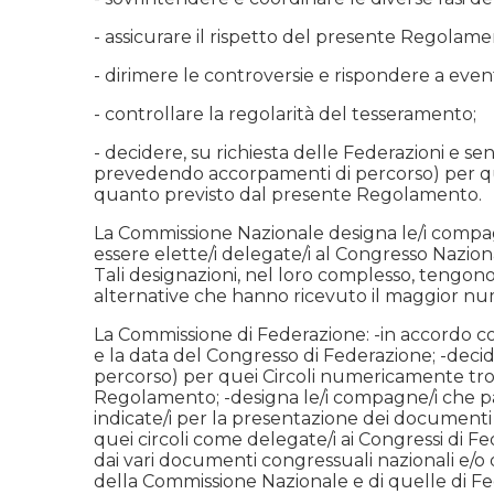
- assicurare il rispetto del presente Regolame
- dirimere le controversie e rispondere a eve
- controllare la regolarità del tesseramento;
- decidere, su richiesta delle Federazioni e s
prevedendo accorpamenti di percorso) per que
quanto previsto dal presente Regolamento.
La Commissione Nazionale designa le/i compag
essere elette/i delegate/i al Congresso Nazion
Tali designazioni, nel loro complesso, tengono
alternative che hanno ricevuto il maggior nume
La Commissione di Federazione: -in accordo con
e la data del Congresso di Federazione; -dec
percorso) per quei Circoli numericamente trop
Regolamento; -designa le/i compagne/i che par
indicate/i per la presentazione dei documenti 
quei circoli come delegate/i ai Congressi di F
dai vari documenti congressuali nazionali e/o d
della Commissione Nazionale e di quelle di Fed