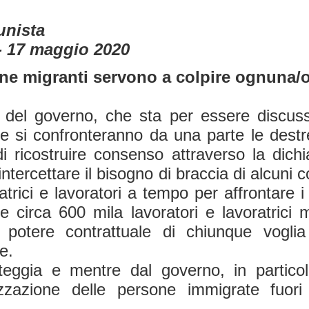
unista
- 17 maggio 2020
onne migranti servono a colpire ognuna/o
" del governo, che sta per essere discus
ule si confronteranno da una parte le destre
di ricostruire consenso attraverso la dich
ercettare il bisogno di braccia di alcuni co
atrici e lavoratori a tempo per affrontare i 
 circa 600 mila lavoratori e lavoratrici mi
potere contrattuale di chiunque voglia 
e.
eggia e mentre dal governo, in particol
rizzazione delle persone immigrate fuori