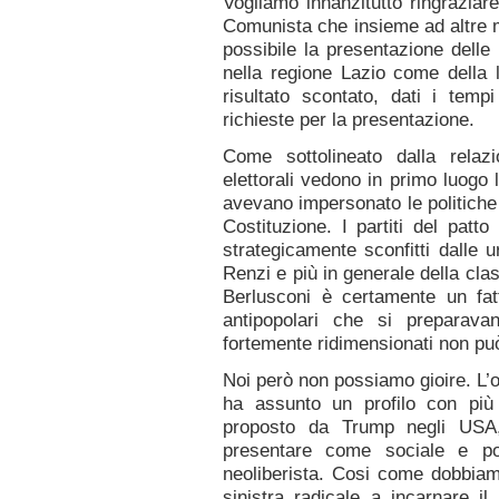
Vogliamo innanzitutto ringrazia
Comunista che insieme ad altre 
possibile la presentazione delle 
nella regione Lazio come della 
risultato scontato, dati i tempi
richieste per la presentazione.
Come sottolineato dalla relazio
elettorali vedono in primo luogo 
avevano impersonato le politiche 
Costituzione. I partiti del pat
strategicamente sconfitti dalle 
Renzi e più in generale della clas
Berlusconi è certamente un fatt
antipopolari che si preparava
fortemente ridimensionati non può
Noi però non possiamo gioire. L’
ha assunto un profilo con più
proposto da Trump negli USA
presentare come sociale e p
neoliberista. Cosi come dobbia
sinistra radicale a incarnare il