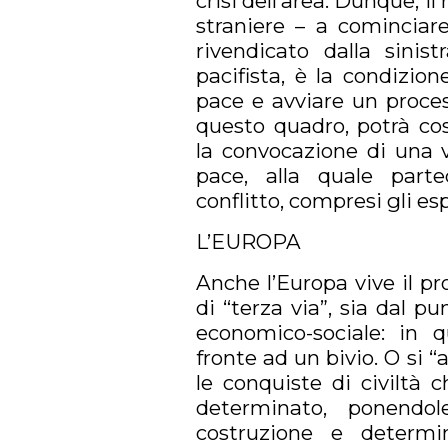
crisi dell’area. Dunque, il
straniere – a cominciar
rivendicato dalla sinis
pacifista, è la condizion
pace e avviare un proces
questo quadro, potrà co
la convocazione di una v
pace, alla quale parte
conflitto, compresi gli es
L’EUROPA
Anche l’Europa vive il p
di “terza via”, sia dal pu
economico-sociale: in 
fronte ad un bivio. O si “
le conquiste di civiltà 
determinato, ponendol
costruzione e determi