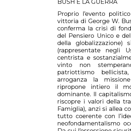
BUSH E LA GUERRA
Proprio l’evento politic
vittoria di George W. Bu
conferma la crisi di fon
del Pensiero Unico e del
della globalizzazione) 
(rappresentate negli 
centrista e sostanzialme
vinto non stemperan
patriottismo bellicis
arroganza la missione
ripropone intiero il m
dominante. Il capitalismo
riscopre i valori della t
Famiglia), anzi si allea c
tutto coerente con l’ideo
neofondamentalismo occ
Da cui l’ossessione sicurit